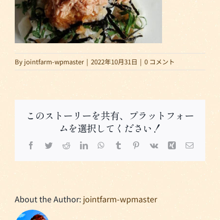
By
jointfarm-wpmaster
|
2022年10月31日
|
0 コメント
このストーリーを共有、プラットフォー
ムを選択してください！
Facebook
Twitter
Reddit
LinkedIn
WhatsApp
Tumblr
Pinterest
Vk
Xing
電
子
メ
ー
ル
About the Author:
jointfarm-wpmaster