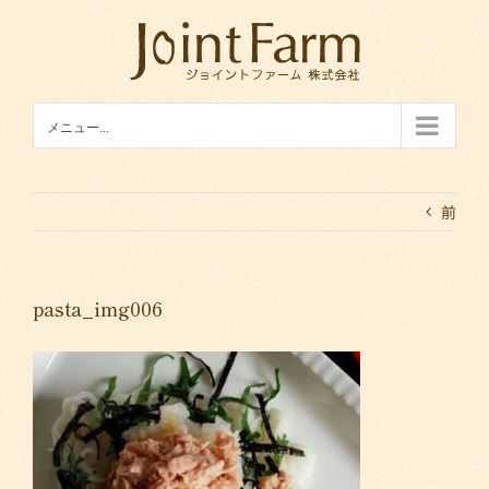
Skip
to
content
メニュー...
前
pasta_img006