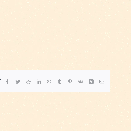
！
Facebook
Twitter
Reddit
LinkedIn
WhatsApp
Tumblr
Pinterest
Vk
Xing
電
子
メ
ー
ル