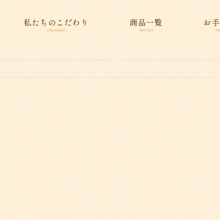
私たちのこだわり
商品一覧
お手
obsession
item list
ho