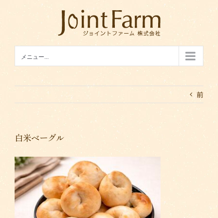
Skip
to
content
メニュー...
前
白米ベーグル