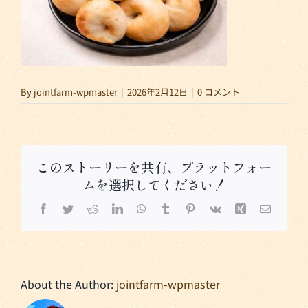
By
jointfarm-wpmaster
|
2026年2月12日
|
0 コメント
このストーリーを共有、プラットフォー
ムを選択してください！
Facebook
Twitter
Reddit
LinkedIn
WhatsApp
Tumblr
Pinterest
Vk
Xing
電
子
メ
ー
ル
About the Author:
jointfarm-wpmaster