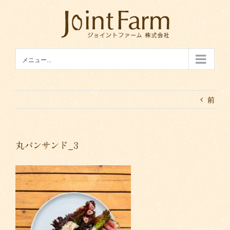
Skip
to
content
メニュー...
前
丸パンサンド_3