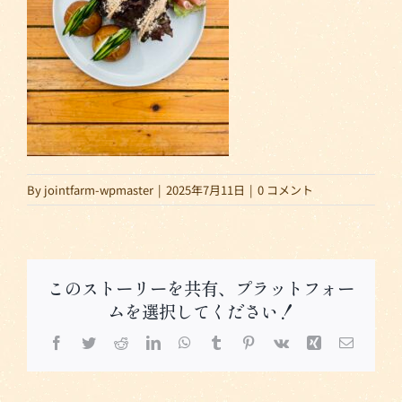
By
jointfarm-wpmaster
|
2025年7月11日
|
0 コメント
このストーリーを共有、プラットフォー
ムを選択してください！
Facebook
Twitter
Reddit
LinkedIn
WhatsApp
Tumblr
Pinterest
Vk
Xing
電
子
メ
ー
ル