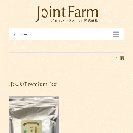
Skip
to
content
メニュー...
前
米ぬかPremium1kg