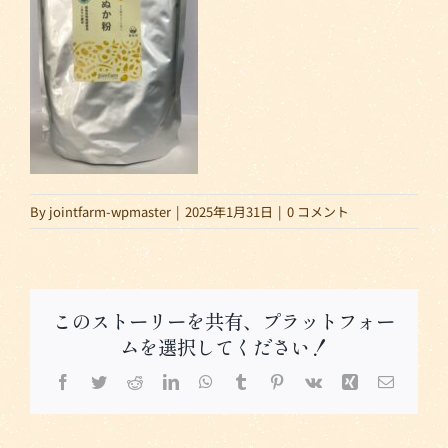
By
jointfarm-wpmaster
|
2025年1月31日
|
0 コメント
このストーリーを共有、プラットフォー
ムを選択してください！
Facebook
Twitter
Reddit
LinkedIn
WhatsApp
Tumblr
Pinterest
Vk
Xing
電
子
メ
ー
ル