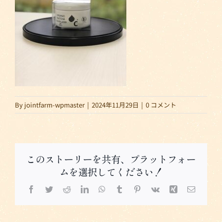
By
jointfarm-wpmaster
|
2024年11月29日
|
0 コメント
このストーリーを共有、プラットフォー
ムを選択してください！
Facebook
Twitter
Reddit
LinkedIn
WhatsApp
Tumblr
Pinterest
Vk
Xing
電
子
メ
ー
ル