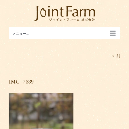
Skip
to
content
メニュー...
前
IMG_7339