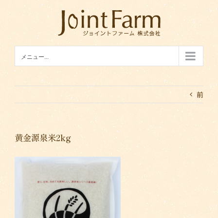
Skip
to
content
メニュー...
前
黄金源泉米2kg