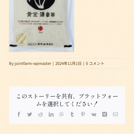
By
jointfarm-wpmaster
|
2024年11月1日
|
0 コメント
このストーリーを共有、プラットフォー
ムを選択してください！
Facebook
Twitter
Reddit
LinkedIn
WhatsApp
Tumblr
Pinterest
Vk
Xing
電
子
メ
ー
ル