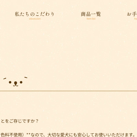
私たちのこだわり
商品一覧
お手
obsession
item list
ho
•ᴥ•`
ことをご存じですか？
着色料不使用）**なので、大切な愛犬にも安心してお使いいただけます。