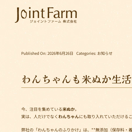
Skip
to
content
Published On: 2026年6月26日
Categories:
お知らせ
わんちゃんも米ぬか生活 ´
今、注目を集めている
米ぬか
。
実は、人だけでなく
わんちゃん
にも取り入れていただける
弊社の「わんちゃんのふりかけ」は、**無添加（保存料・