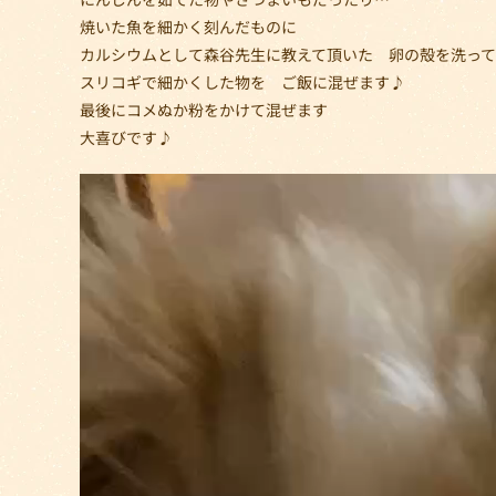
焼いた魚を細かく刻んだものに
カルシウムとして森谷先生に教えて頂いた 卵の殻を洗って
スリコギで細かくした物を ご飯に混ぜます♪
最後にコメぬか粉をかけて混ぜます
大喜びです♪
動
画
プ
レ
ー
ヤ
ー