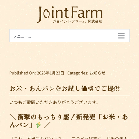
Skip
to
content
メニュー...
Published On: 2026年1月23日
Categories:
お知らせ
お米・あんパンをお試し価格でご提供
いつもご愛顧いただきありがとうございます。
＼ 衝撃のもっちり感！新発売「お米・あ
んパン」
／
「これ、本当におパン…？」 一口食べれば驚く、お米のチカ